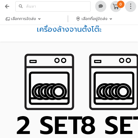
0
เลือกการจัดส่ง
เลือกที่อยู่จัดส่ง
เครื่องล้างจานตั้งโต๊ะ