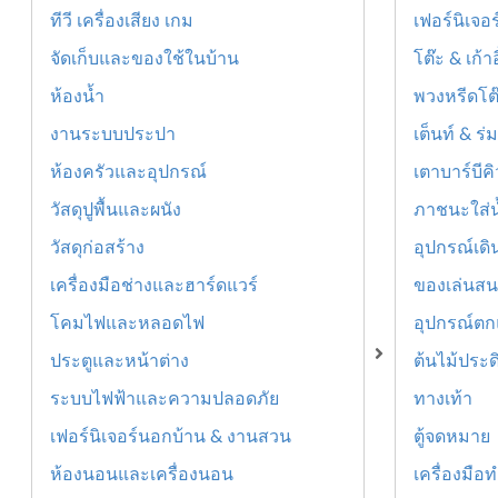
ทีวี เครื่องเสียง เกม
เฟอร์นิเจอร
จัดเก็บและของใช้ในบ้าน
โต๊ะ & เก้า
ห้องน้ำ
พวงหรีดโต๊
งานระบบประปา
เต็นท์ & ร
ห้องครัวและอุปกรณ์
เตาบาร์บีค
วัสดุปูพื้นและผนัง
ภาชนะใส่น
วัสดุก่อสร้าง
อุปกรณ์เดิ
เครื่องมือช่างและฮาร์ดแวร์
ของเล่นส
โคมไฟและหลอดไฟ
อุปกรณ์ตก
ประตูและหน้าต่าง
ต้นไม้ประด
ระบบไฟฟ้าและความปลอดภัย
ทางเท้า
เฟอร์นิเจอร์นอกบ้าน & งานสวน
ตู้จดหมาย
ห้องนอนและเครื่องนอน
เครื่องมือ