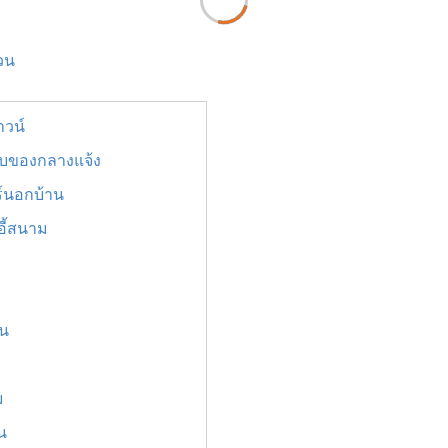
วน
าวน์
เก็บของกลางแจ้ง
ร์นอกบ้าน
อี้สนาม
อน
ม
น