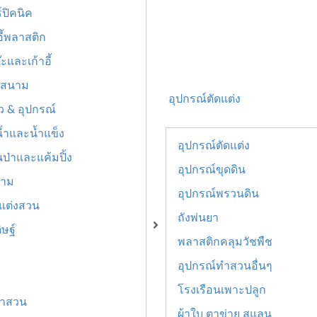
์ปิคนิค
อี้พลาสติก
ะและเก้าอี้
่มสนาม
อุปกรณ์ตัดแต่ง
ิว & อุปกรณ์
้ำและน้ำแข็ง
อุปกรณ์ตัดแต่ง
นป่าและแค้มปิ้ง
อุปกรณ์ขุดดิน
นาม
อุปกรณ์พรวนดิน
แต่งสวน
ถังพ่นยา
ิษฐ์
พลาสติกคลุมวัชพืช
อุปกรณ์ทำสวนอื่นๆ
โรงเรือนเพาะปลูก
ทำสวน
ผ้าใบ ตาข่าย สแลน