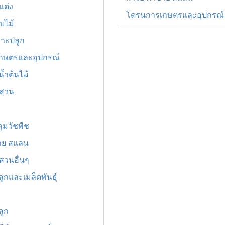
แต่ง
โดรนการเกษตรและอุปกรณ์
ใบไม้
พาะปลูก
กษตรและอุปกรณ์
้ำต้นไม้
ำสวน
ุมวัชพืช
่าย สแลน
สวนอื่นๆ
ลูกและเมล็ดพันธุ์
ลูก