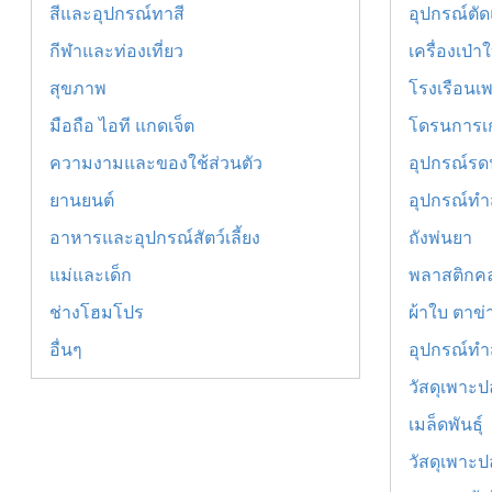
สีและอุปกรณ์ทาสี
อุปกรณ์ตัด
กีฬาและท่องเที่ยว
เครื่องเป่า
สุขภาพ
โรงเรือนเ
มือถือ ไอที แกดเจ็ต
โดรนการเ
ความงามและของใช้ส่วนตัว
อุปกรณ์รดน
ยานยนต์
อุปกรณ์ท
อาหารและอุปกรณ์สัตว์เลี้ยง
ถังพ่นยา
แม่และเด็ก
พลาสติกคล
ช่างโฮมโปร
ผ้าใบ ตาข
อื่นๆ
อุปกรณ์ทำ
วัสดุเพาะป
เมล็ดพันธุ์
วัสดุเพาะป