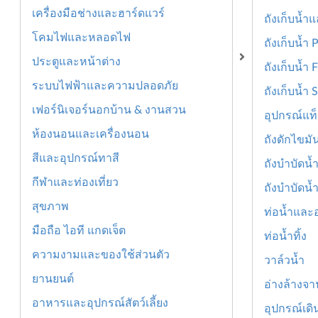
เครื่องมือช่างและฮาร์ดแวร์
ถังเก็บน้ำ
โคมไฟและหลอดไฟ
ถังเก็บน้ำ PE
ประตูและหน้าต่าง
ถังเก็บน้ำ 
ระบบไฟฟ้าและความปลอดภัย
ถังเก็บน้ำ 
เฟอร์นิเจอร์นอกบ้าน & งานสวน
อุปกรณ์แท็
ห้องนอนและเครื่องนอน
ถังดักไขมั
สีและอุปกรณ์ทาสี
ถังบำบัดน้ำ
กีฬาและท่องเที่ยว
ถังบำบัดน้ำ
สุขภาพ
ท่อน้ำและ
มือถือ ไอที แกดเจ็ต
ท่อน้ำทิ้ง
ความงามและของใช้ส่วนตัว
วาล์วน้ำ
ยานยนต์
อ่างล้างจ
อาหารและอุปกรณ์สัตว์เลี้ยง
อุปกรณ์เดิน