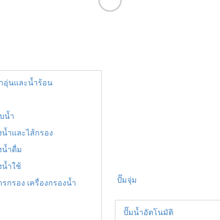
้ำอุ่นและน้ำร้อน
บน้ำ
องน้ำและไส้กรอง
น้ำดื่ม
งน้ำใช้
ปั๊มจุ่ม
ารกรอง เครื่องกรองน้ำ
ปั๊มน้ำอัตโนมัติ