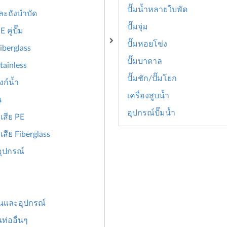
ปั๊มน้ำหลายใบพัด
และถังบำบัด
ปั๊มจุ่ม
 คู่ปั๊ม
ปั๊มหอยโข่ง
Fiberglass
ปั๊มบาดาล
Stainless
ปั๊มชัก/ปั๊มโยก
งก์น้ำ
เครื่องสูบน้ำ
น
อุปกรณ์ปั๊มน้ำ
เสีย PE
เสีย Fiberglass
อุปกรณ์
านและอุปกรณ์
ท่ออื่นๆ