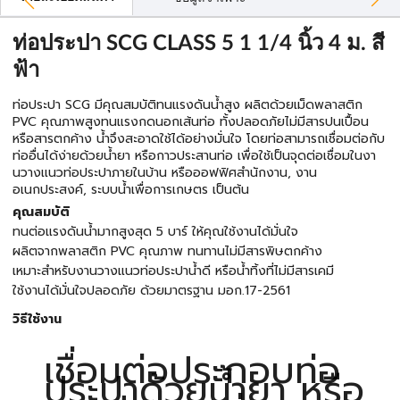
ท่อประปา SCG CLASS 5 1 1/4 นิ้ว 4 ม. สี
ฟ้า
ท่อประปา SCG มีคุณสมบัติทนแรงดันน้ำสูง ผลิตด้วยเม็ดพลาสติก
PVC คุณภาพสูงทนแรงกดนอกเส้นท่อ ทั้งปลอดภัยไม่มีสารปนเปื้อน
หรือสารตกค้าง น้ำจึงสะอาดใช้ได้อย่างมั่นใจ โดยท่อสามารถเชื่อมต่อกับ
ท่ออื่นได้ง่ายด้วยน้ำยา หรือกาวประสานท่อ เพื่อใช้เป็นจุดต่อเชื่อมในงา
นวางเเนวท่อประปาภายในบ้าน หรือออฟฟิศสำนักงาน, งาน
อเนกประสงค์, ระบบน้ำเพื่อการเกษตร เป็นต้น
คุณสมบัติ
ทนต่อแรงดันน้ำมากสูงสุด 5 บาร์ ให้คุณใช้งานได้มั่นใจ
ผลิตจากพลาสติก PVC คุณภาพ ทนทานไม่มีสารพิษตกค้าง
เหมาะสำหรับงานวางแนวท่อประปาน้ำดี หรือน้ำทิ้งที่ไม่มีสารเคมี
ใช้งานได้มั่นใจปลอดภัย ด้วยมาตรฐาน มอก.17-2561
วิธีใช้งาน
เชื่อมต่อประกอบท่อ
ประปาด้วยน้ำยา หรือ