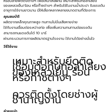
หรือปลายฟิตติ้งต่างๆ เพื่อให้น้ำไหลผ่าน เหมาะสำหรับท่อลำเลียง
ของเหลวเย็น/ร้อน หรือก๊าซต่างๆ สำหรับใช้ในงานน้ำประปา รับแรงดัน
อายุการใช้งานยาวนาน มีให้เลือกหลากหลายขนาดตามที่ต้องการ
คุณสมบัติ
ผลิตจากเหล็กคุณภาพสูง ทนทานไม่บิ่นเสียหายง่าย
ใช้กับงานเชื่อมต่อระหว่างท่อ เพื่อเพิ่มความทนทานต่อแรงดัน
สามารถทนแดงดันได้ 10 บาร์
ผ่านกระบวนการการผลิตมาตรฐานโรงงาน ใช้งานได้อย่างมั่นใจ
วิธีใช้งาน
เหมาะสำหรับยึดติด
เชื่อมต่อกับท่อลำเลียง
ของเหลวเย็น ร้อน
หรือก๊าซต่างๆ
ควรติดตั้งโดยช่างผู้
ชำนาญงาน
คำแนะนำ