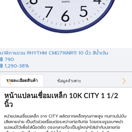
นาฬิกาแขวน RHYTHM CMG716NR11 10 นิ้ว สีน้ำเงิน
฿ 790
฿ 1,290
-38%
รายละเอียดสินค้า
ข้อมูลจำเพาะ
หน้าแปลนเชื่อมเหล็ก 10K CITY 1 1/2
นิ้ว
หน้าแปลนเชื่อมเหล็ก จาก CITY ผลิตจากเหล็กคุณภาพสูง ทนทานไม่บิ่น
เสียหายง่าย เป็นตัวช่วยเชื่อมต่อระหว่างท่อกับท่อ โดยตรงรูรอบๆหน้า
แปลนมีไว้เพื่อใส่น็อตยึด ตรงกลางก็จะเป็นรูใหญ่ๆใส่เข้ากับปลายท่อ