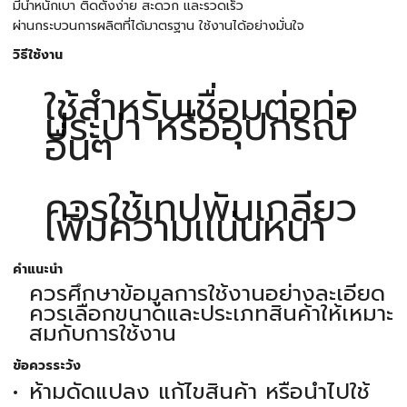
มีน้ำหนักเบา ติดตั้งง่าย สะดวก และรวดเร็ว
ผ่านกระบวนการผลิตที่ได้มาตรฐาน ใช้งานได้อย่างมั่นใจ
วิธีใช้งาน
ใช้สำหรับเชื่อมต่อท่อ
ประปา หรืออุปกรณ์
อื่นๆ
ควรใช้เทปพันเกลียว
เพิ่มความเเน่นหนา
คำแนะนำ
ควรศึกษาข้อมูลการใช้งานอย่างละเอียด
ควรเลือกขนาดและประเภทสินค้าให้เหมาะ
สมกับการใช้งาน
ข้อควรระวัง
ห้ามดัดแปลง แก้ไขสินค้า หรือนำไปใช้