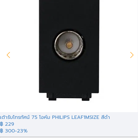
เต้ารับโทรทัศน์ 75 โอห์ม PHILIPS LEAF1MSIZE สีดำ
฿ 229
฿ 300
-23%