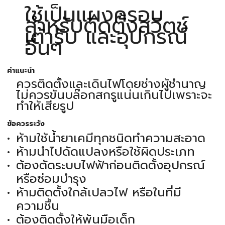
ใช้เป็นแผงครอบ
สำหรับติดตั้งสวิตช์
เต้ารับ และอุปกรณ์
อื่นๆ
คำแนะนำ
ควรติดตั้งและเดินไฟโดยช่างผู้ชำนาญ
ไม่ควรขันบล๊อกสกรูแน่นเกินไปเพราะจะ
ทำให้เสียรูป
ข้อควรระวัง
ห้ามใช้น้ำยาเคมีทุกชนิดทำความสะอาด
ห้ามนำไปดัดแปลงหรือใช้ผิดประเภท
ต้องตัดระบบไฟฟ้าก่อนติดตั้งอุปกรณ์
หรือซ่อมบำรุง
ห้ามติดตั้งใกล้เปลวไฟ หรือในที่มี
ความชื้น
ต้องติดตั้งให้พ้นมือเด็ก