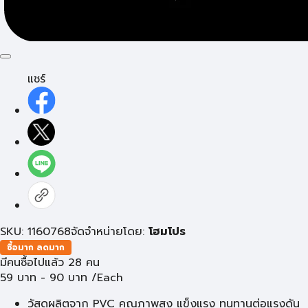
แชร์
SKU: 1160768
จัดจำหน่ายโดย:
โฮมโปร
ซื้อมาก ลดมาก
มีคนซื้อไปแล้ว 28 คน
59
บาท
-
90
บาท
/Each
วัสดุผลิตจาก PVC คุณภาพสูง แข็งแรง ทนทานต่อแรงดัน