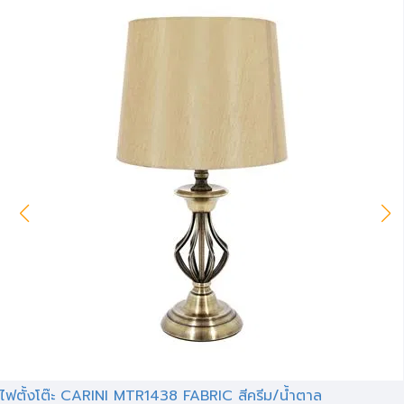
ไฟตั้งโต๊ะ CARINI MTR1438 FABRIC สีครีม/น้ำตาล