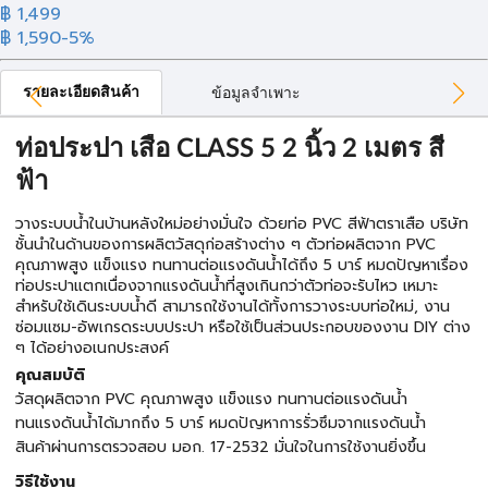
฿ 1,499
฿ 1,590
-5%
รายละเอียดสินค้า
ข้อมูลจำเพาะ
ท่อประปา เสือ CLASS 5 2 นิ้ว 2 เมตร สี
ฟ้า
วางระบบน้ำในบ้านหลังใหม่อย่างมั่นใจ ด้วยท่อ PVC สีฟ้าตราเสือ บริษัท
ชั้นนำในด้านของการผลิตวัสดุก่อสร้างต่าง ๆ ตัวท่อผลิตจาก PVC
คุณภาพสูง แข็งแรง ทนทานต่อแรงดันน้ำได้ถึง 5 บาร์ หมดปัญหาเรื่อง
ท่อประปาแตกเนื่องจากแรงดันน้ำที่สูงเกินกว่าตัวท่อจะรับไหว เหมาะ
สำหรับใช้เดินระบบน้ำดี สามารถใช้งานได้ทั้งการวางระบบท่อใหม่, งาน
ซ่อมแซม-อัพเกรดระบบประปา หรือใช้เป็นส่วนประกอบของงาน DIY ต่าง
ๆ ได้อย่างอเนกประสงค์
คุณสมบัติ
วัสดุผลิตจาก PVC คุณภาพสูง แข็งแรง ทนทานต่อแรงดันน้ำ
ทนแรงดันน้ำได้มากถึง 5 บาร์ หมดปัญหาการรั่วซึมจากแรงดันน้ำ
สินค้าผ่านการตรวจสอบ มอก. 17-2532 มั่นใจในการใช้งานยิ่งขึ้น
วิธีใช้งาน