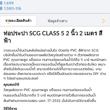
฿ 1,499
฿ 1,590
-5%
รายละเอียดสินค้า
ข้อมูลจำเพาะ
ท่อประปา SCG CLASS 5 2 นิ้ว 2 เมตร สี
ฟ้า
วางระบบน้ำในบ้านหลังใหม่อย่างมั่นใจ ด้วยท่อ PVC สีฟ้าจาก SCG
บริษัทชั้นนำในด้านของการผลิตวัสดุก่อสร้างต่าง ๆ ตัวท่อผลิตจาก
PVC คุณภาพสูง แข็งแรง ทนทานต่อแรงดันน้ำได้ถึง 5 บาร์ หมดปัญหา
เรื่องท่อประปาแตกเนื่องจากแรงดันน้ำที่สูงเกินกว่าตัวท่อจะรับไหว เหมาะ
สำหรับใช้เดินระบบน้ำดี สามารถใช้งานได้ทั้งการวางระบบท่อใหม่, งาน
ซ่อมแซม-อัพเกรดระบบประปา หรือใช้เป็นส่วนประกอบของงาน DIY ต่าง
ๆ ได้อย่างอเนกประสงค์
คุณสมบัติ
วัสดุผลิตจาก PVC คุณภาพสูง แข็งแรง ทนทานต่อแรงดันน้ำ
ทนแรงดันน้ำได้มากถึง 5 บาร์ หมดปัญหาการรั่วซึมจากแรงดันน้ำ
สินค้าผ่านการตรวจสอบ มอก. 17-2532 มั่นใจในการใช้งานยิ่งขึ้น
วิธีใช้งาน