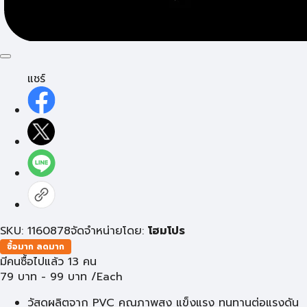
แชร์
SKU: 1160878
จัดจำหน่ายโดย:
โฮมโปร
ซื้อมาก ลดมาก
มีคนซื้อไปแล้ว 13 คน
79
บาท
-
99
บาท
/Each
วัสดุผลิตจาก PVC คุณภาพสูง แข็งแรง ทนทานต่อแรงดัน