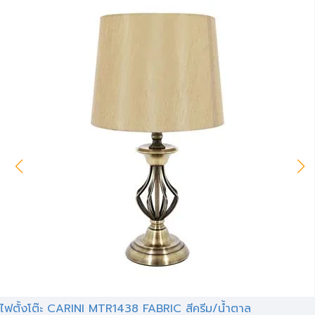
ไฟตั้งโต๊ะ CARINI MTR1438 FABRIC สีครีม/น้ำตาล