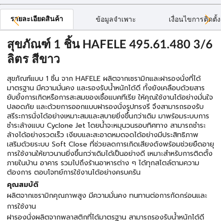
รายละเอียดสินค้า
ข้อมูลจำเพาะ
เงื่อนไขการติดตั้ง
สุขภัณฑ์ 1 ชิ้น HAFELE 495.61.480 3/6
ลิตร สีขาว
สุขภัณฑ์แบบ 1 ชิ้น จาก HAFELE ผลิตจากเซรามิกและฝารองนั่งที่ได้
มาตรฐาน มีความมั่นคง และรองรับน้ำหนักได้ดี ทั้งยังเคลือบด้วยสาร
ยับยั้งการเกิดหรือการสะสมของเชื้อแบคทีเรีย ให้คุณใช้งานได้อย่างมั่นใจ
ปลอดภัย และด้วยการออกแบบฝารองนั่งรูปทรงรี จึงสามารถรองรับ
สรีระการนั่งได้อย่างเหมาะสมและสบายยิ่งขึ้นกว่าเดิม มาพร้อมระบบการ
ชำระล้างแบบ Cyclone Jet โดยน้ำจะหมุนวนรอบทิศทาง สามารถชำระ
ล้างได้อย่างรวดเร็ว เงียบและสะอาดหมดจดได้อย่างมีประสิทธิภาพ
เสริมด้วยระบบ Soft Close ที่ช่วยลดการเกิดเสียงดังพร้อมช่วยยืดอายุ
การใช้งานให้ยาวนานยิ่งขึ้นกว่าเดิมได้เป็นอย่างดี เหมาะสำหรับการติดตั้ง
ภายในบ้าน อาคาร รวมไปถึงร้านอาหารต่าง ๆ ได้ทุกสไตล์ตามความ
ต้องการ ตอบโจทย์การใช้งานได้อย่างครบครัน
คุณสมบัติ
ผลิตจากเซรามิกคุณภาพสูง มีความมั่นคง ทนทานต่อการกัดกร่อนและ
การใช้งาน
ฝารองนั่งผลิตจากพลาสติกที่ได้มาตรฐาน สามารถรองรับน้ำหนักได้ดี