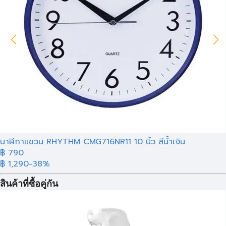
นาฬิกาแขวน RHYTHM CMG716NR11 10 นิ้ว สีน้ำเงิน
฿ 790
฿ 1,290
-38%
สินค้าที่ซื้อคู่กัน