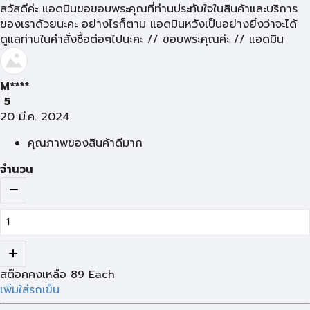
สวัสดีค่ะ แอดมินขอขอบพระคุณที่ท่านประทับใจในสินค้าและบริการ
ของเราด้วยนะคะ อย่างไรก็ตาม แอดมินหวังเป็นอย่างยิ่งว่าจะได้
ดูแลท่านในคำสั่งซื้อต่อๆไปนะคะ // ขอบพระคุณค่ะ // แอดมิน
M****
5
20 มี.ค. 2024
คุณภาพของสินค้าดีมาก
จำนวน
สต๊อคคงเหลือ
89
Each
เพิ่มใส่รถเข็น