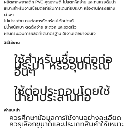
ผลิตจากพลาสติก PVC คุณภาพดี ไม่แตกหักง่าย และทนแรงดันน้ำ
เหมาะสำหรับงานเชื่อมต่อท่อในการเดินท่อประปา หรืองานโครงสร้าง
ต่างๆ
ไม่เปราะง่าย ทนต่อการกัดกร่อนได้อย่างดี
มีน้ำหนักเบา ติดตั้งง่าย สะดวก และรวดเร็ว
ผ่านกระบวนการผลิตที่ได้มาตรฐาน ใช้งานได้อย่างมั่นใจ
วิธีใช้งาน
ใช้สำหรับเชื่อมต่อท่อ
ประปา หรืออุปกรณ์
อื่นๆ
ใช้ต่อประกอบโดยใช้
น้ำยาประสานท่อ
คำแนะนำ
ควรศึกษาข้อมูลการใช้งานอย่างละเอียด
ควรเลือกขนาดและประเภทสินค้าให้เหมาะ