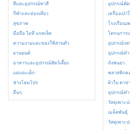
สีและอุปกรณ์ทาสี
อุปกรณ์ตัด
กีฬาและท่องเที่ยว
เครื่องเป่า
สุขภาพ
โรงเรือนเ
มือถือ ไอที แกดเจ็ต
โดรนการเ
ความงามและของใช้ส่วนตัว
อุปกรณ์รดน
ยานยนต์
อุปกรณ์ท
อาหารและอุปกรณ์สัตว์เลี้ยง
ถังพ่นยา
แม่และเด็ก
พลาสติกคล
ช่างโฮมโปร
ผ้าใบ ตาข
อื่นๆ
อุปกรณ์ทำ
วัสดุเพาะป
เมล็ดพันธุ์
วัสดุเพาะป