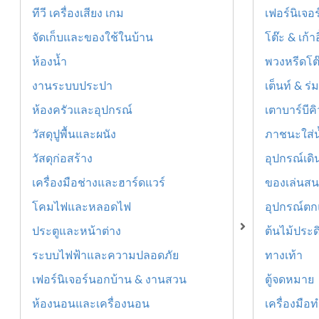
ทีวี เครื่องเสียง เกม
เฟอร์นิเจอร
จัดเก็บและของใช้ในบ้าน
โต๊ะ & เก้า
ห้องน้ำ
พวงหรีดโต๊
งานระบบประปา
เต็นท์ & ร
ห้องครัวและอุปกรณ์
เตาบาร์บีค
วัสดุปูพื้นและผนัง
ภาชนะใส่น
วัสดุก่อสร้าง
อุปกรณ์เดิ
เครื่องมือช่างและฮาร์ดแวร์
ของเล่นส
โคมไฟและหลอดไฟ
อุปกรณ์ตก
ประตูและหน้าต่าง
ต้นไม้ประด
ระบบไฟฟ้าและความปลอดภัย
ทางเท้า
เฟอร์นิเจอร์นอกบ้าน & งานสวน
ตู้จดหมาย
ห้องนอนและเครื่องนอน
เครื่องมือ