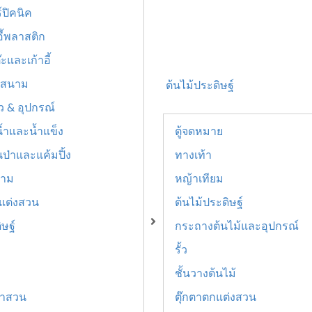
์ปิคนิค
อี้พลาสติก
ะและเก้าอี้
่มสนาม
ต้นไม้ประดิษฐ์
ิว & อุปกรณ์
้ำและน้ำแข็ง
ตู้จดหมาย
นป่าและแค้มปิ้ง
ทางเท้า
นาม
หญ้าเทียม
แต่งสวน
ต้นไม้ประดิษฐ์
ิษฐ์
กระถางต้นไม้และอุปกรณ์
รั้ว
ชั้นวางต้นไม้
ทำสวน
ตุ๊กตาตกแต่งสวน