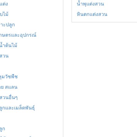
แต่ง
น้ำพุแต่งสวน
ใบไม้
หินตกแต่งสวน
พาะปลูก
กษตรและอุปกรณ์
้ำต้นไม้
ำสวน
ุมวัชพืช
่าย สแลน
สวนอื่นๆ
ลูกและเมล็ดพันธุ์
ลูก