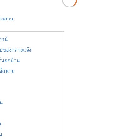
ต่งสวน
าวน์
เก็บของกลางแจ้ง
ร์นอกบ้าน
อี้สนาม
อน
ม
น