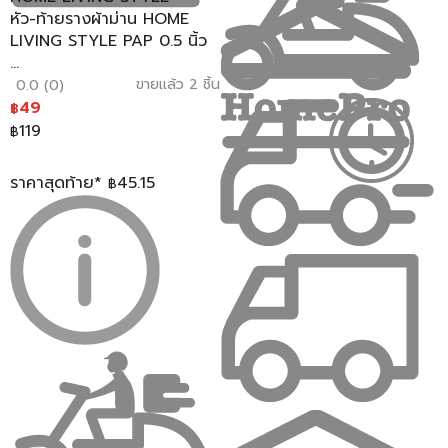
ตำแหน่งเหนือประตูและหน้าต่างที่ต้องการ ซึ่งอุปกรณ์รางม่าน
หัว-ท้ายรางผ้าม่าน HOME
ที่สำคัญๆก็จะมี
ขารับรางม่าน
หัว-ท้ายรางม่าน
ข้อต่อรางม่าน
LIVING STYLE PAP 0.5 นิ้ว
รางม่าน
และ
ลวดสปริงพร้อมหัวท้าย
ที่คุณสามารถเลือกซื้อ
...
ไปเพื่อติดตั้งให้เหมาะกับสไตล์การตกแต่งบ้านได้ อีกทั้งยัง
สามารถเลือกซื้ออุปกรณ์เหล่านี้ในราคาและคุณภาพที่ดีได้ที่
ขายแล้ว 2 ชิ้น
0.0 (0)
HomePro
49
฿
119
฿
ขารับรางม่าน (Curtain Rod Brackets)
ควรจะ
เลือก
ขารับรางม่าน
ที่ทำจากวัสดุคุณภาพดี มีความแข็งแรง
สามารถรองรับน้ำหนักของม่านและรางได้ มีทั้งแบบขารับราง
ราคาสุดท้าย*
45.15
฿
ม่าน 1 ชั้นและขารับรางม่าน 2 ชั้น อีกทั้งยังมีหลากหลายรูป
แบบและดีไซน์ เพื่อให้ตอบโจทย์การใช้งานและสไตล์การ
ตกแต่งบ้านของคุณได้อย่างมีประสิทธิภาพ
หัว-ท้ายรางม่าน (Curtain Rod Ends)
หัว-ท้าย
รางม่าน
คืออุปกรณ์เสริมรางม่านสำหรับสวมปิดหัว-ท้ายราง
ม่าน ช่วยให้ผ้าม่านหน้าต่างหรือผ้าม่านประตูของคุณมีความ
สวยงาม และดูหรูหรามากยิ่งขึ้น ซึ่งหัว-ท้ายรางม่านก็มีอยู่
หลายแบบให้คุณได้เลือกซื้อตามความต้องการ ไม่ว่าจะเป็นหัว-
ท้ายรางม่านหัวฉลุ หัวกลม สไตล์หลุยส์ หรือรางแป๊ป
ข้อต่อรางม่าน (Curtain Rod Joints)
ข้อต่อราง
ม่าน
มีไว้สำหรับเพิ่มความยาวของรางม่านหรือใช้เชื่อมรางม่าน
ให้เป็นเส้นเดียวกันตามความต้องการ มีทั้งแบบข้อต่อรางม่าน