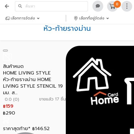
0
เลือกการจัดส่ง
เลือกที่อยู่จัดส่ง
หัว-ท้ายรางม่าน
สินค้าหมด
HOME LIVING STYLE
หัว-ท้ายรางม่าน HOME
LIVING STYLE STENCIL 19
มม. ส...
ขายแล้ว 17 ชิ้น
0.0 (0)
159
฿
290
฿
ราคาสุดท้าย*
146.52
฿