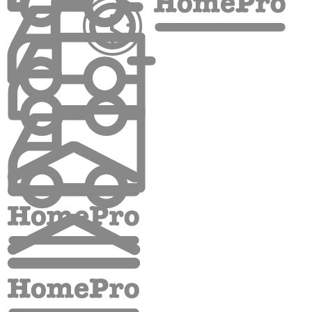
อีกต่อไป
ผ้าม่านหน้าต่าง Eyelet
สามารถติดตั้งได้กับสไตล์การ
ตกแต่งบ้านทุกประเภท ผลิตจากวัสดุโพลีเอสเตอร์คุณภาพดี
เนื้อผ้าหนาทำให้ผ้ามีน้ำหนัก คงรูปเป็นลอนสวยอยู่เสมอ อีก
ทั้งยังช่วยกรองแสงป้องกันรังสี UV ความร้อนจาก
แสงแดด ปลอดจากสารที่ก่อให้เกิดมะเร็งได้ และช่วยลด
อุณหภูมิภายในห้อง ทำให้ประหยัดพลังงานในบ้านยิ่งขึ้น ใช้
งานง่ายด้วยรูปแบบตาไก่ ช่วยให้เปิด-ปิดผ้าม่านได้ง่ายยิ่งขึ้น
ผ้าม่านหน้าต่าง โปร่ง Eyelet
เป็นผ้าม่านที่มีการออกแบบ
พิเศษ ใช้เทคนิคการทอลายเป็นเส้นแนวตั้งเว้นช่วง ให้ม่านดูมี
มิติ อมฝุ่นน้อย เนื้อผ้าผลิตจากเส้นใยสังเคราะห์โพลีเอสเตอร์
มีความยืดหยุ่น ผิวสัมผัสนุ่ม บางเบา ทรงตัวและคงขนาดได้
ดี ปลอดจากสารหรือสีต้องห้ามหรือสารที่ก่อให้เกิดมะเร็ง ใช้
งานง่ายรูปแบบตาไก่ (EYELET) รูดเปิด-ปิด สะดวกไม่มี
สะดุด ม่านโปร่งสามารถนำไปใช้งานได้หลากหลาย แสงและ
ลมสามารถลอดผ่านได้ ทำให้ห้องดูสว่าง และมีอากาศที่ปลอด
โปร่ง ไม่อับชื้น ช่วยปรับเปลี่ยนบรรยากาศและเพิ่มความโดด
เด่นให้กับบ้านของคุณได้อย่างลงตัว