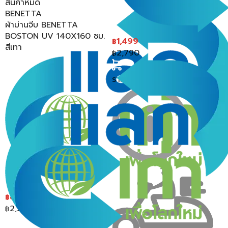
สินค้าหมด
เพราะหน้าต่างหรือประตูมีหลายรูปแบบหลายลักษณะ การวัดขนาด
BENETTA
ความกว้างของผ้าม่าน ถ้าเป็นหน้าต่างก็ต้องพิจารณาและขอทราบ
ผ้าม่านจีบ BENETTA
ข้อมูลการวัดที่ถูกต้องจากผู้รู้หรือขอคำแนะนำจากร้านจำหน่ายผ้าม่าน
BOSTON UV 140X160 ซม.
1,499
฿
สีเทา
การเลือกม่านประตูหน้าต่าง
2,790
฿
ขนาดของบานประตู หน้าต่าง
จะต้องทำการวัดความกว้าง
และความสูงของประตูเสียก่อน เพื่อเลือกขนาดผ้าม่านและ
ราคาสุดท้าย*
1,454.03
฿
จำนวนของผ้าม่านที่ต้องใช้งานได้อย่างถูกต้อง ไม่ขาดไม่เกิน
ประเภทของผ้าม่านประตู
หน้าต่าง ผ้าม่านในปัจจุบันมีให้
เลือกใช้งานอยู่หลากหลายประเภท โดยประเภทผ้าม่านประตูที่
แนะนำให้เลือกใช้งานมีอยู่ 2 รูปแบบคือ ผ้าม่านกรองแสง
เป็นผ้าม่านที่มีเนื้อผ้าบางน้ำหนักเบา และ ผ้าม่านกันแสง เป็น
ผ้าม่านทึบแสงลอดผ่านได้น้อย ในบางรุ่นสามารถกัน UV และ
ความร้อนได้
สีของผ้าม่านประตูหน้าต่าง
ตรงส่วนนี้ก็แล้วแต่รูปแบบและ
899
฿
สไตล์ความชื่นชอบของแต่ละคน และจะต้องเลือกสีให้เหมาะ
2,290
฿
สมกับการตกแต่งห้อง