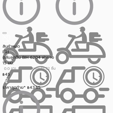
สินค้าหมด
BIH
ตลับลูกปืน BIH 6204 ฝายาง
15 มม.
ขายแล้ว 32 ชิ้น
0.0 (0)
45
฿
ราคาสุดท้าย*
43.65
฿