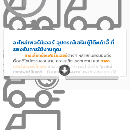
อะไหล่เฟอร์นิเจอร์ อุปกรณ์เสริมตู้โต๊ะเก้าอี้ ที่
รองรับการใช้งานคุณ
การเลือกซื้อเฟอร์นิเจอร์
ต่างๆ หลายคนยังมองถึง
เรื่องดีไซน์ความสวยงาม ความแข็งแรงทนทาน และ
ราคา
เฟอร์นิเจอร์ที่ถูกใจ
อีกปัจจัยที่สำคัญควรคำนึงคือ "
อะไหล่
ของเฟอร์นิเจอร์
-
Furniture parts
" เพราะหากอายุการใช้
งาน
เฟอร์นิเจอร์
เริ่มเก่าลงหรือเกิดชำรุดหรือคุณต้องการปรับ
เปลี่ยนอะไรเพิ่มเติมขึ้นมา "
อะไหล่เฟอร์นิเจอร์
" ก็จะสามารถ
แก้ปัญหา
ซ่อมแซมเฟอร์นิเจอร์
หรือติดตั้งเพิ่มเติม รองรับ
ทุกความต้องการสำหรับคุณ ไม่ว่าจะเป็น
เฟอร์นิเจอร์จำพวก
ต่างๆ
เช่น ตู้ลิ้นชัก ตู้เสื้อผ้า บานประตูต่างๆ คุณก็สามารถหาซื้อ
อะไหล่เฟอร์นิเจอร์อย่าง ลูกล้อ, ลูกปืน, ราวตู้เสื้อผ้า, รางลิ้น
ชัก, มือจับและปุ่มจับ, บูชประตู, บานพับเฟอร์นิเจอร์ มาติดตั้ง
ใช้งานได้ง่ายๆด้วยตัวคุณเองได้ หรือเพื่อความสะดวก ก็อาจ