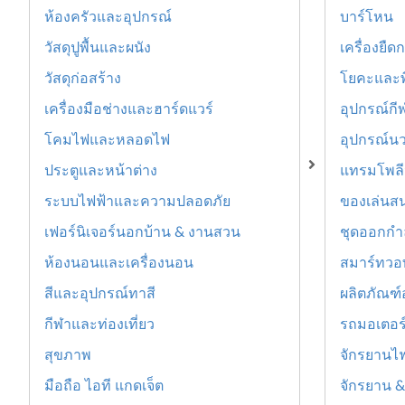
ห้องครัวและอุปกรณ์
บาร์โหน
วัสดุปูพื้นและผนัง
เครื่องยืดก
วัสดุก่อสร้าง
โยคะและพ
เครื่องมือช่างและฮาร์ดแวร์
อุปกรณ์กี
โคมไฟและหลอดไฟ
อุปกรณ์นว
ประตูและหน้าต่าง
แทรมโพล
ระบบไฟฟ้าและความปลอดภัย
ของเล่นส
เฟอร์นิเจอร์นอกบ้าน & งานสวน
ชุดออกกำ
ห้องนอนและเครื่องนอน
สมาร์ทวอ
สีและอุปกรณ์ทาสี
ผลิตภัณฑ์
กีฬาและท่องเที่ยว
รถมอเตอร์
สุขภาพ
จักรยานไฟ
มือถือ ไอที แกดเจ็ต
จักรยาน &