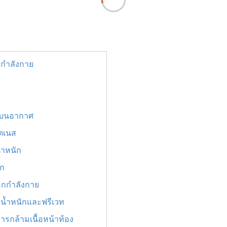
กกำลังกาย
ินบนอากาศ
ตเนส
้ำหนัก
บก
อกกำลังกาย
น้ำหนักและฟรีเวท
หารกล้ามเนื้อหน้าท้อง