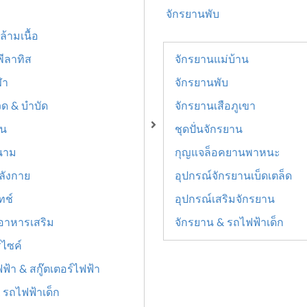
จักรยานพับ
ล้ามเนื้อ
ีลาทิส
จักรยานแม่บ้าน
ฬา
จักรยานพับ
ด & บำบัด
จักรยานเสือภูเขา
ีน
ชุดปั่นจักรยาน
นาม
กุญแจล็อคยานพาหนะ
ลังกาย
อุปกรณ์จักรยานเบ็ดเตล็ด
ทช์
อุปกรณ์เสริมจักรยาน
อาหารเสริม
จักรยาน & รถไฟฟ้าเด็ก
ไซค์
ฟ้า & สกู๊ตเตอร์ไฟฟ้า
 รถไฟฟ้าเด็ก