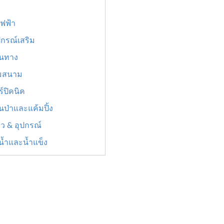
ไฟฟ้า
ปกรณ์เสริม
ินทาง
ร่มสนาม
ร์ปิคนิค
นป่าและแค้มปิ้ง
ิว & อุปกรณ์
้ำและน้ำแข็ง