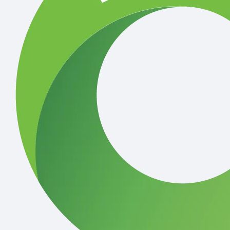
เครื่องเจียระไนและอุปกรณ์
สินค้าหมด
ส
IMPERIAL
X
ถังดับเพลิงสารเคมีสูตรน้ำ IMPERIAL 10A40B 15 ปอนด์
ถ
ขายแล้ว 199 ชิ้น
4.67 (3)
4
2,990
฿
฿
4,590
฿
฿