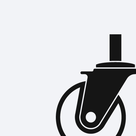
อุปกรณ์จราจร