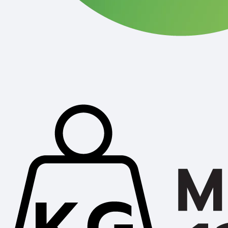
ราคาสุดท้าย*
2,706.30
ร
฿
เครื่องมือเลื่อยและอุปกรณ์