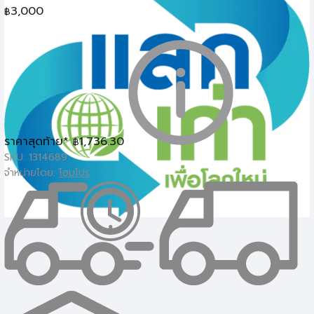
3,000
฿
ราคาสุดท้าย*
1,736.30
฿
เครื่องมือขัดและอุปกรณ์
SKU: 1314689
จำหน่ายโดย:
โฮมโปร