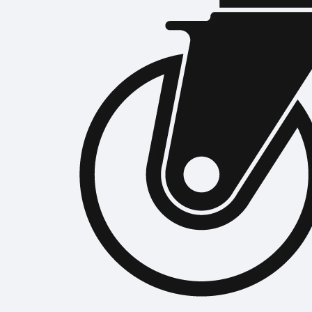
อุปกรณ์ยึดติด