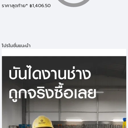
ราคาสุดท้าย*
1,406.50
฿
โปรโมชั่นแนะนำ
ดอกสว่านและโฮซอล