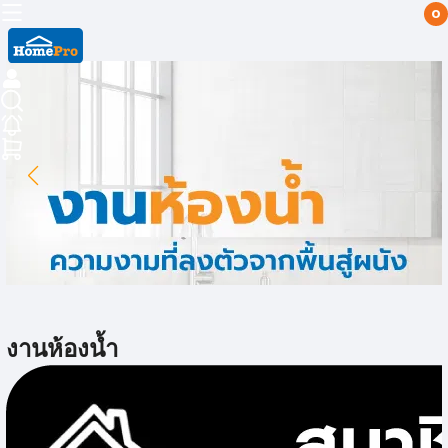
0
งานห้องน้ำ