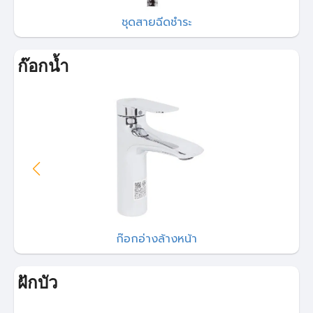
ชุดสายฉีดชำระ
ก๊อกน้ำ
ก๊อกอ่างล้างหน้า
ฝักบัว