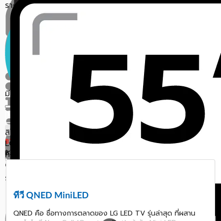
ราคาสุดท้าย*
36,850.30
ราคาสุดท้าย*
25,114.27
฿
฿
มีผ่อน 0%
มีผ่อน 0%
ฟรีติดตั้ง
ฟรีติดตั้ง
สินค้าหมด
สินค้าหมด
16,888
15,990
฿
฿
LG
LG
22,990
20,990
฿
฿
ทีวีคิวเอ็นอีดี 85 นิ้ว LG (4K,
ทีวีคิวเอ็นอีดี 65 นิ้ว LG (4K,
QNED, WEB OS) 85QN...
QNED, WEB OS) 65QN...
ราคาสุดท้าย*
14,635.36
ราคาสุดท้าย*
13,764.30
฿
฿
ทีวี QNED MiniLED
QNED คือ ชื่อทางการตลาดของ LG LED TV รุ่นล่าสุด ที่ผสาน