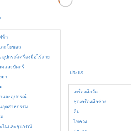
ง
ฟฟ้า
และโฮซอล
& อุปกรณ์เครื่องมือไร้สาย
่อมและบัดกรี
ประแจ
โยธา
ลม
เครื่องมือวัด
น้ำและอุปกรณ์
ชุดเครืองมือช่าง
ฝุ่นอุตสาหกรรม
คีม
ลม
ไขควง
ยระไนและอุปกรณ์