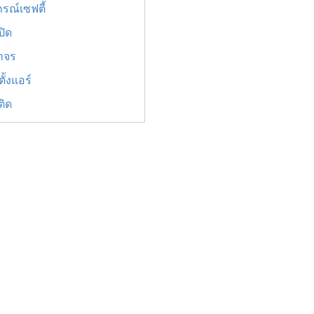
รณ์เซฟตี้
ปิด
าจร
ั้งแอร์
ติด