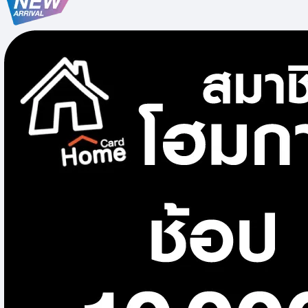
โคมไฟภายใน