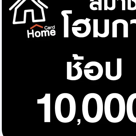
โคมไฟดาวน์ไลท์