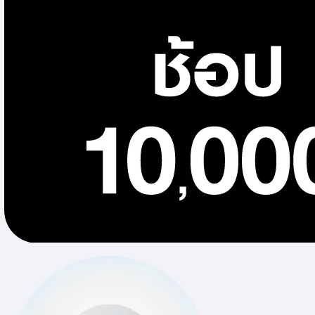
ไฟถนน