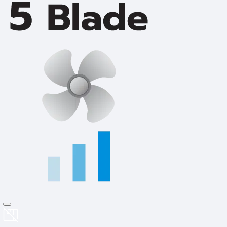
WHITE E27...
E2
ขายแล้ว 1,826 ชิ้น
4.91 (35)
4
89
฿
฿
139
฿
฿
ไฟเส้นและไฟกระพริบ
ราคาสุดท้าย*
82.01
ร
฿