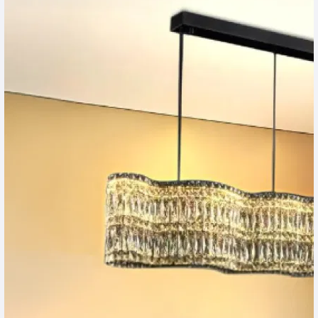
รางนีออน