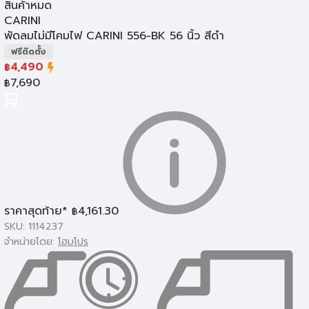
สินค้าหมด
CARINI
พัดลมไม่มีโคมไฟ CARINI 556-BK 56 นิ้ว สีดำ
ฟรีติดตั้ง
4,490
฿
7,690
฿
หลอดไฟตกแต่ง
ราคาสุดท้าย*
4,161.30
฿
SKU: 1114237
จำหน่ายโดย:
โฮมโปร