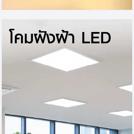
โคมไฟโซลาร์เซลล์