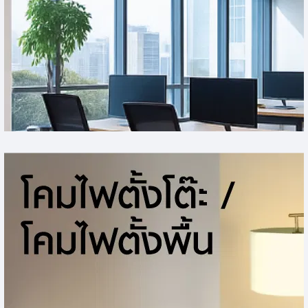
ไฟสปอทไลท์ภายนอก